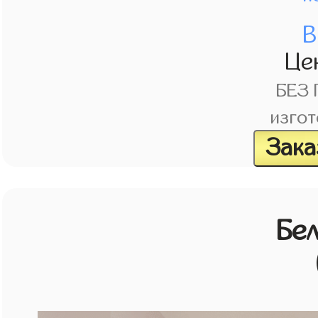
В
Це
БЕЗ
изгот
Зака
Бе