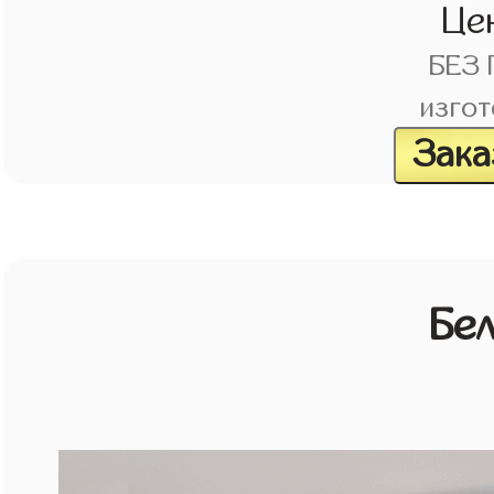
Це
БЕЗ
изгот
Зака
Бе