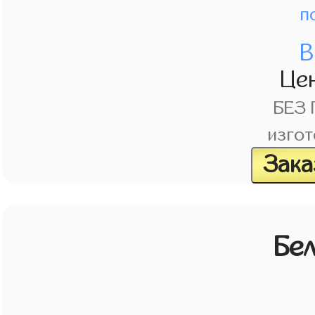
п
В
Це
БЕЗ
изгот
Зака
Бе