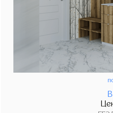
п
В
Це