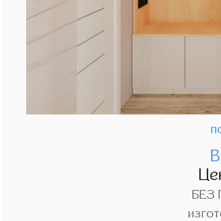
п
В
Це
БЕЗ
изгот