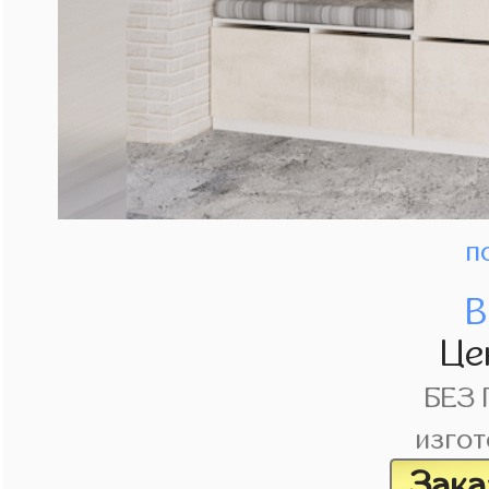
п
В
Це
БЕЗ
изгот
Зака