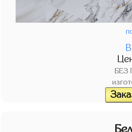
п
В
Це
БЕЗ
изгот
Зака
Бе