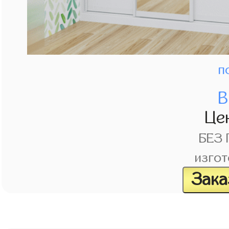
п
В
Це
БЕЗ
изгот
Зака