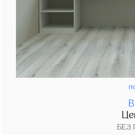
п
В
Це
БЕЗ