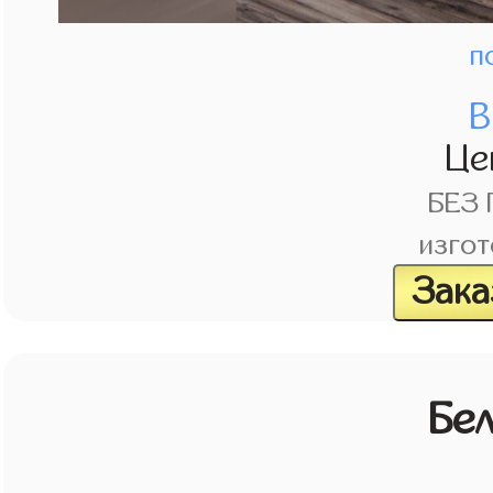
п
В
Це
БЕЗ
изгот
Зака
Бе