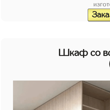
изгот
Зака
Шкаф со в