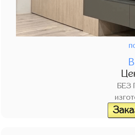
п
В
Це
БЕЗ
изгот
Зака