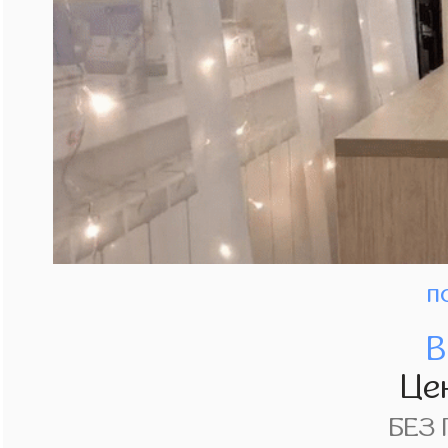
п
В
Це
БЕЗ