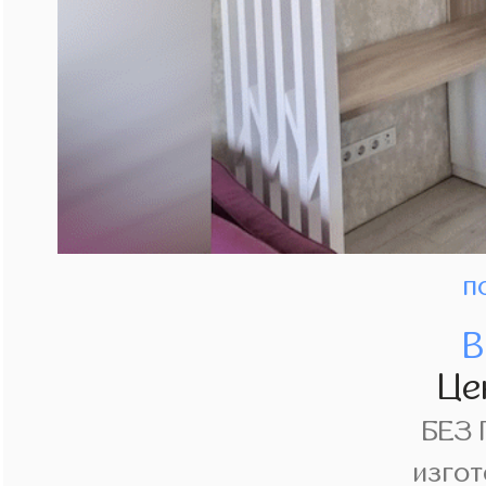
п
В
Це
БЕЗ
изгот