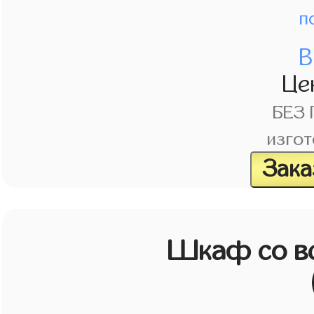
п
В
Це
БЕЗ
изгот
Зака
Шкаф со в