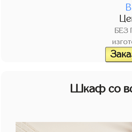
В
Це
БЕЗ
изгот
Зака
Шкаф со в