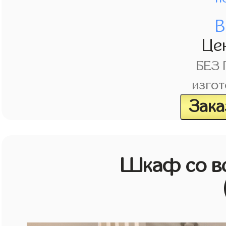
В
Це
БЕЗ
изгот
Зака
Шкаф со в