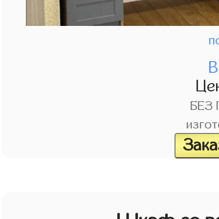
п
В
Це
БЕЗ
изгот
Зака