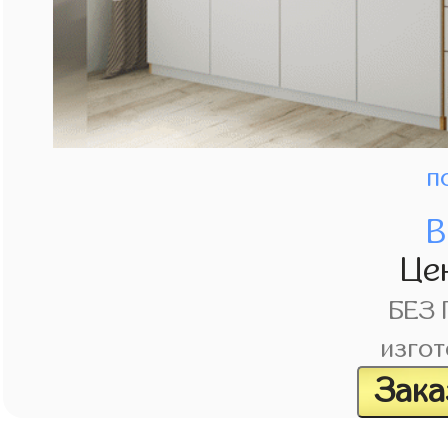
п
В
Це
БЕЗ
изгот
Зака