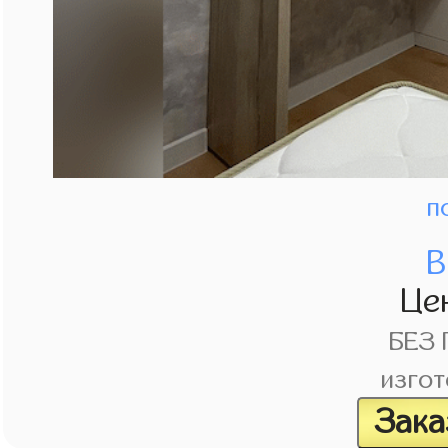
п
В
Це
БЕЗ
изгот
Зака