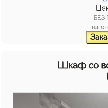
Це
БЕЗ
изгот
Зака
Шкаф со в