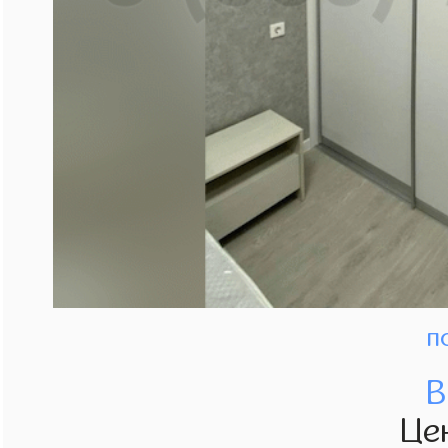
п
В
Це