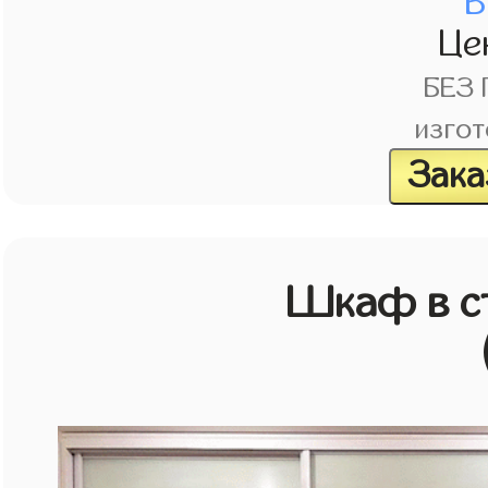
В
Це
БЕЗ
изгот
Зака
Шкаф в с