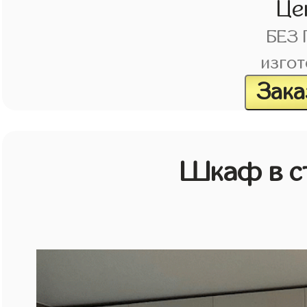
Це
БЕЗ
изгот
Зака
Шкаф в с