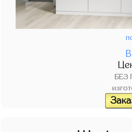
п
В
Це
БЕЗ
изгот
Зака