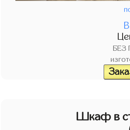
п
В
Це
БЕЗ
изгот
Зака
Шкаф в с