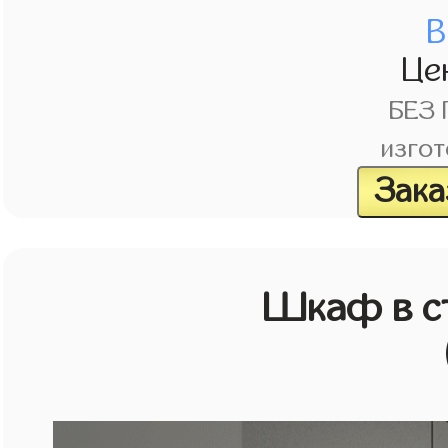
В
Це
БЕЗ
изгот
Зака
Шкаф в с