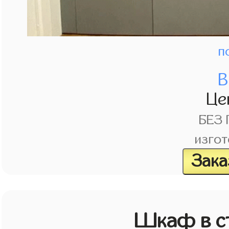
п
В
Це
БЕЗ
изгот
Зака
Шкаф в с