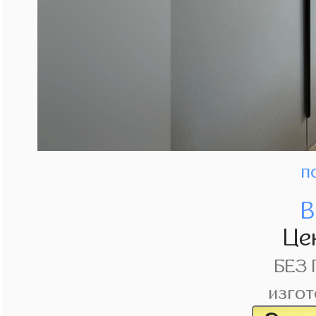
п
В
Це
БЕЗ
изгот