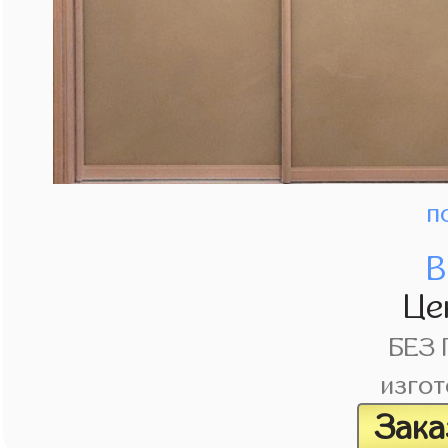
п
В
Це
БЕЗ
изгот
Зака