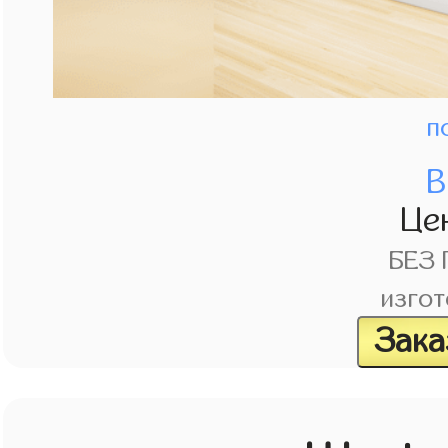
п
В
Це
БЕЗ
изгот
Зака