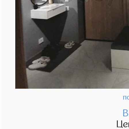
п
В
Це