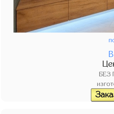
п
В
Це
БЕЗ
изгот
Зака