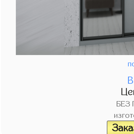
п
В
Це
БЕЗ
изгот
Зака