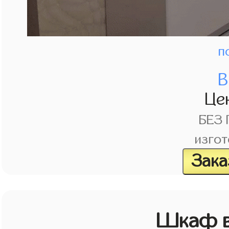
п
В
Це
БЕЗ
изгот
Зака
Шкаф в 