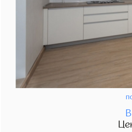
п
В
Це