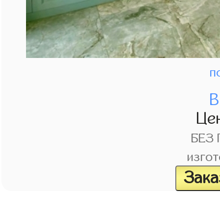
п
В
Це
БЕЗ
изгот
Зака