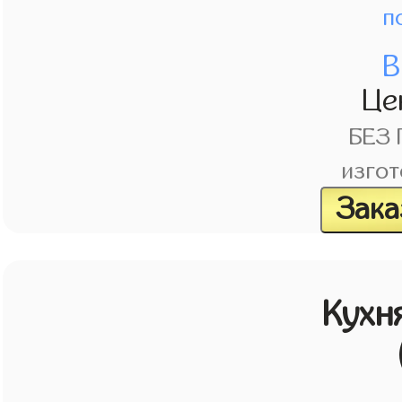
п
В
Це
БЕЗ
изгот
Зака
Кухн