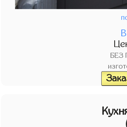
п
В
Це
БЕЗ
изгот
Зака
Кухн