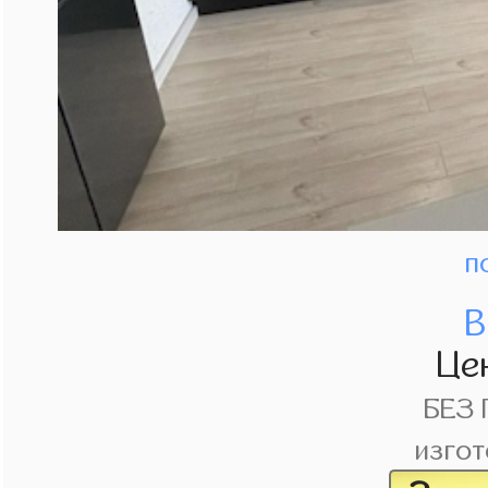
п
В
Це
БЕЗ
изгот