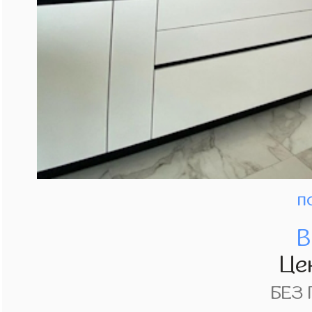
п
В
Це
БЕЗ