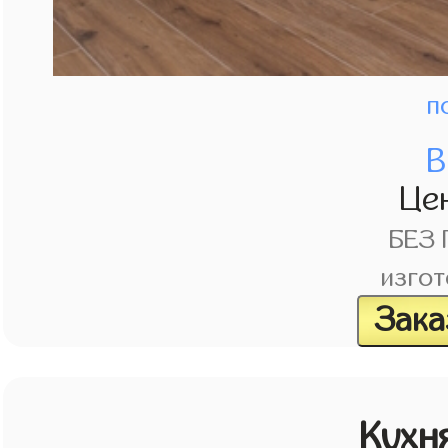
п
В
Це
БЕЗ
изгот
Зака
Кухн