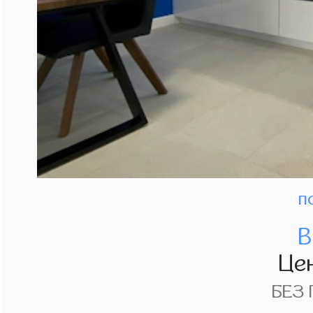
п
В
Це
БЕЗ