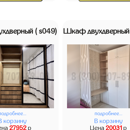
ухдверный
( s049)
Шкаф двухдверны
подробнее...
подробнее...
В корзину
В корзину
ена
27952
р
Цена
20031
р