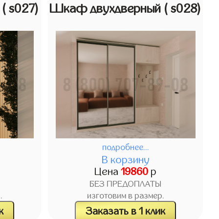
й
( s027)
Шкаф двухдверный
( s028)
подробнее...
В корзину
Цена
19860
р
БЕЗ ПРЕДОПЛАТЫ
.
изготовим в размер.
к
Заказать в 1 клик