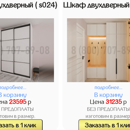
ухдверный
( s024)
Шкаф двухдверны
подробнее...
подробнее...
В корзину
В корзину
ена
23595
р
Цена
31235
р
З ПРЕДОПЛАТЫ
БЕЗ ПРЕДОПЛАТЫ
товим в размер.
изготовим в размер
зать в 1 клик
Заказать в 1 кли