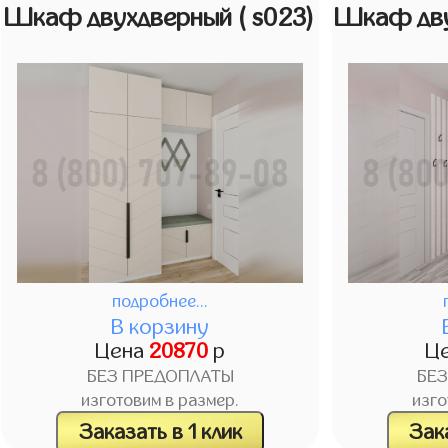
Шкаф двухдверный
( s023)
Шкаф дв
подробнее...
В корзину
Цена
20870
р
Ц
БЕЗ ПРЕДОПЛАТЫ
БЕ
изготовим в размер.
изго
Заказать в 1 клик
Зака