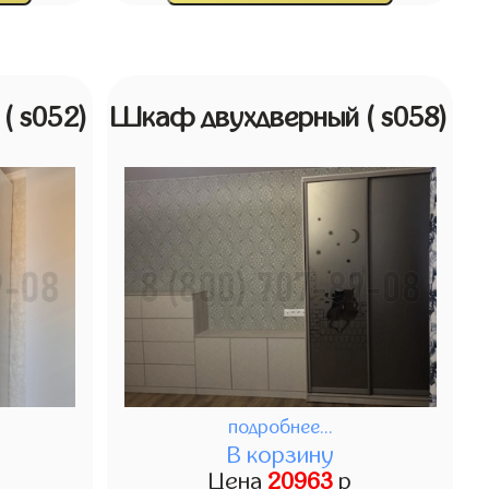
й
( s052)
Шкаф двухдверный
( s058)
подробнее...
В корзину
Цена
20963
р