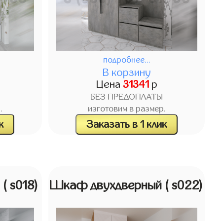
подробнее...
В корзину
Цена
31341
р
БЕЗ ПРЕДОПЛАТЫ
.
изготовим в размер.
к
Заказать в 1 клик
й
( s018)
Шкаф двухдверный
( s022)