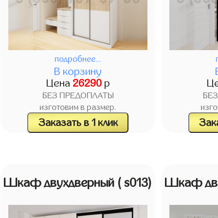
подробнее...
В корзину
Цена
26290
р
Ц
БЕЗ ПРЕДОПЛАТЫ
БЕ
изготовим в размер.
изго
Заказать в 1 клик
Зака
Шкаф двухдверный
( s013)
Шкаф дв