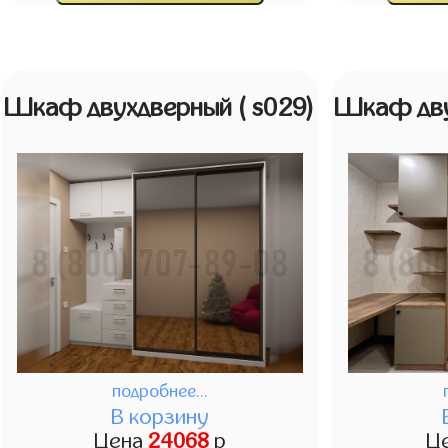
Шкаф двухдверный
( s029)
Шкаф дв
подробнее...
В корзину
Цена
24068
р
Ц