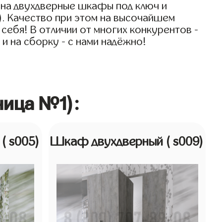
 на двухдверные шкафы под ключ и
). Качество при этом на высочайшем
себя! В отличии от многих конкурентов -
и на сборку - с нами надёжно!
ница №1):
й
( s005)
Шкаф двухдверный
( s009)