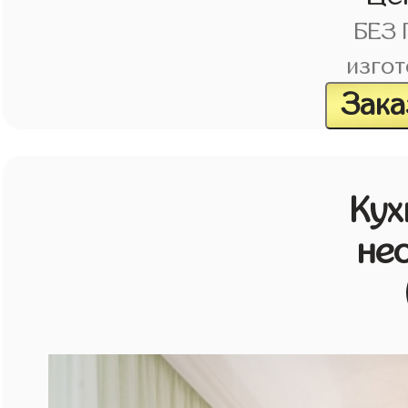
БЕЗ
изгот
Зака
Кух
не