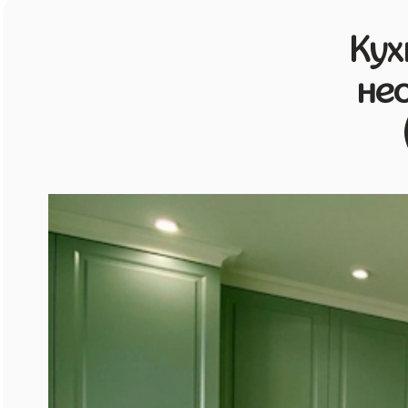
Кух
не