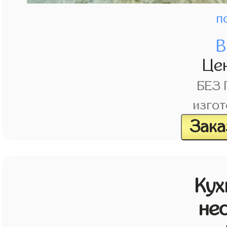
п
В
Це
БЕЗ
изгот
Зака
Кух
не