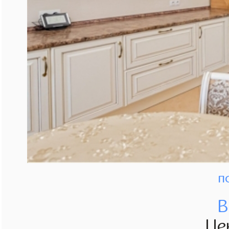
п
В
Це