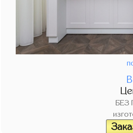
п
В
Це
БЕЗ
изгот
Зака