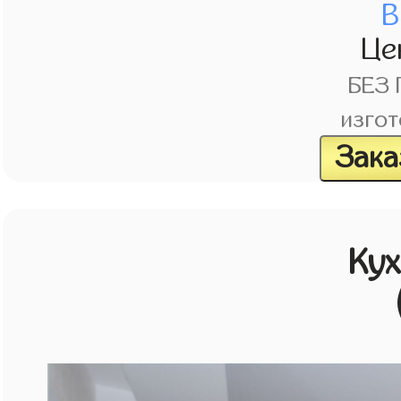
В
Це
БЕЗ
изгот
Зака
Кух