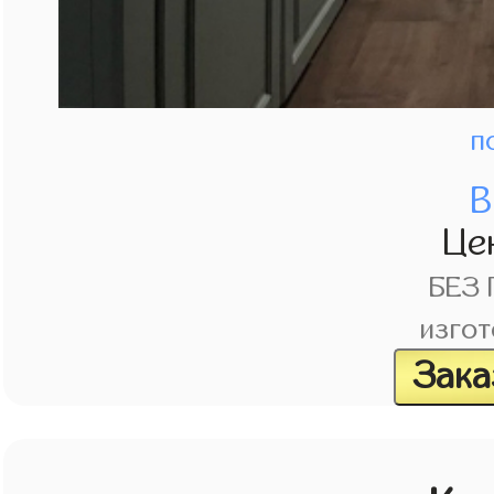
п
В
Це
БЕЗ
изгот
Зака