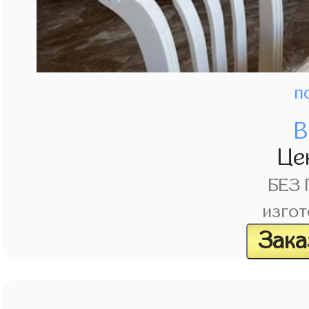
п
В
Це
БЕЗ
изгот
Зака