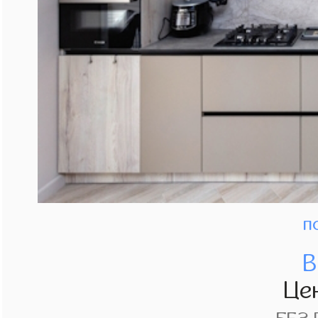
п
В
Це