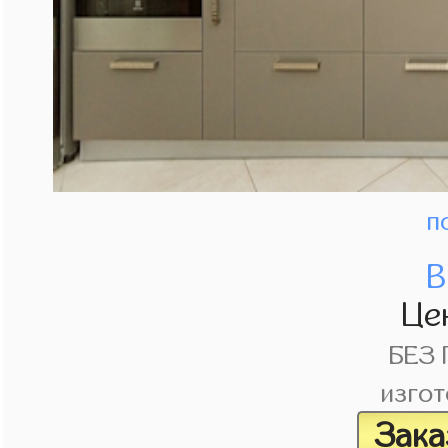
п
В
Це
БЕЗ
изгот
Зака