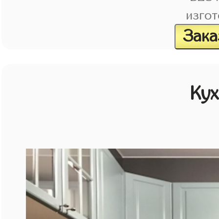
изгот
Зака
Кух