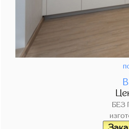
п
В
Це
БЕЗ
изгот
Зака