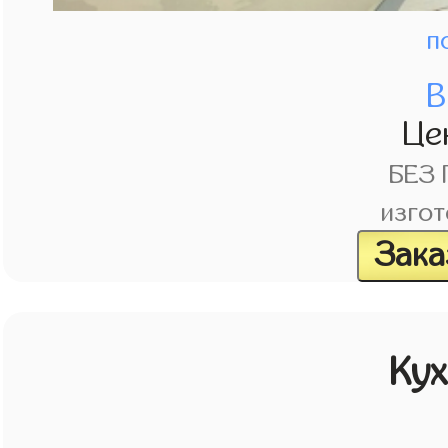
п
В
Це
БЕЗ
изгот
Зака
Кух