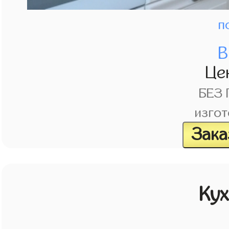
п
В
Це
БЕЗ
изгот
Зака
Кух