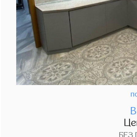
п
В
Це
БЕЗ