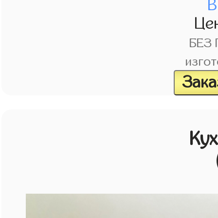
В
Це
БЕЗ
изгот
Зака
Кух