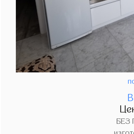
п
В
Це
БЕЗ
изгот