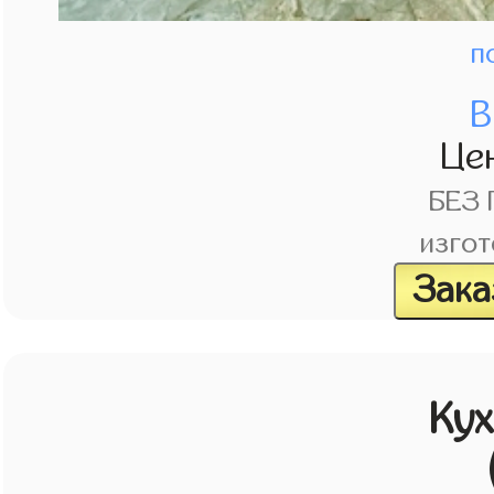
п
В
Це
БЕЗ
изгот
Зака
Кух