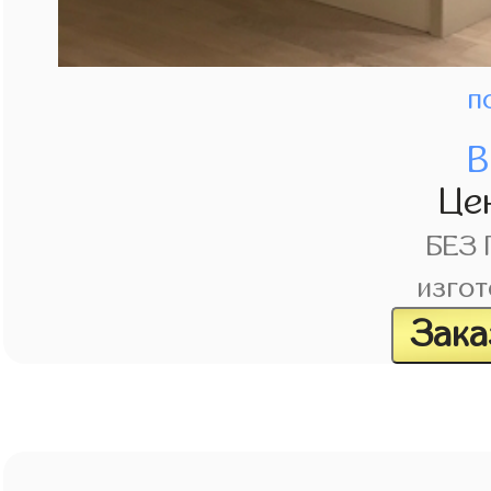
п
В
Це
БЕЗ
изгот
Зака