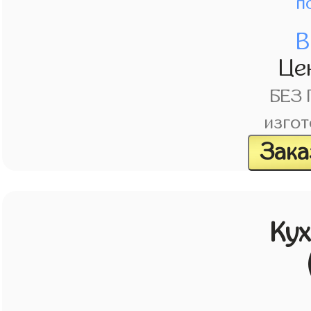
п
В
Це
БЕЗ
изгот
Зака
Кух