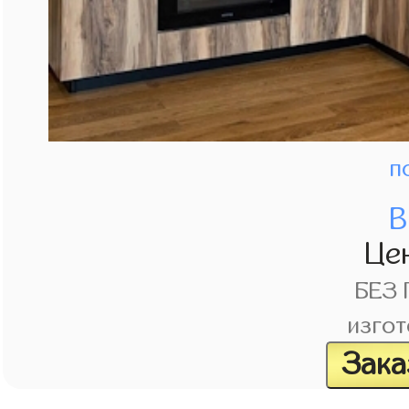
п
В
Це
БЕЗ
изгот
Зака