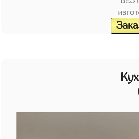
БЕЗ
изгот
Зака
Кух