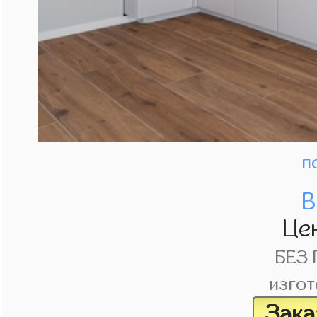
п
В
Це
БЕЗ
изгот
Зака