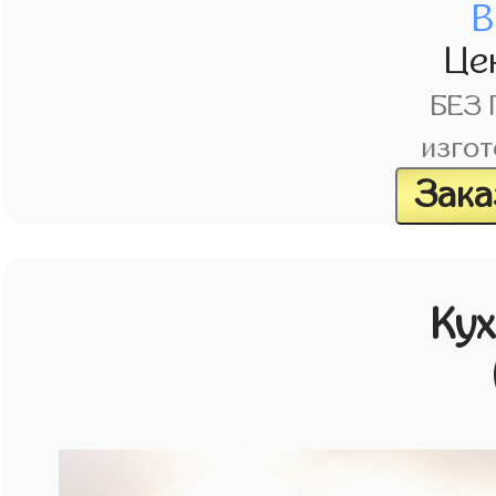
В
Це
БЕЗ
изгот
Зака
Кух