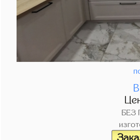
п
В
Це
БЕЗ
изгот
Зака