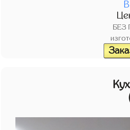
В
Це
БЕЗ
изгот
Зака
Кух