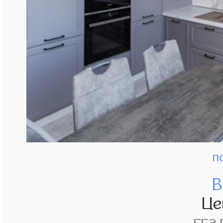
п
В
Це