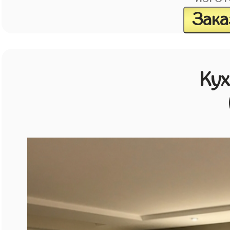
Зака
Кух