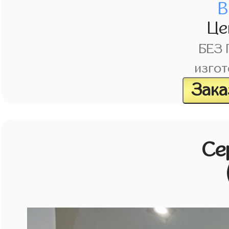
В
Це
БЕЗ
изгот
Зака
Се