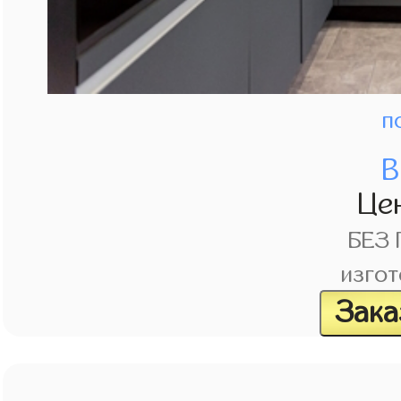
п
В
Це
БЕЗ
изгот
Зака