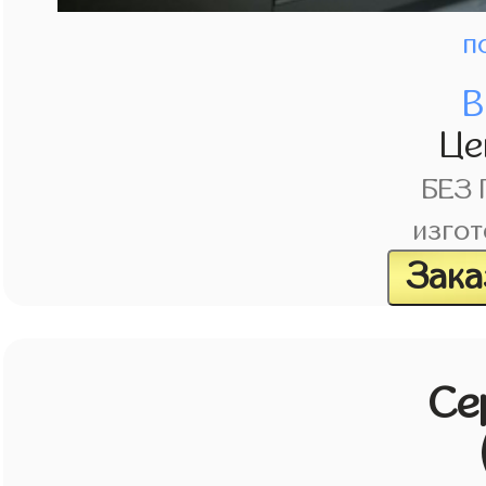
п
В
Це
БЕЗ
изгот
Зака
Се