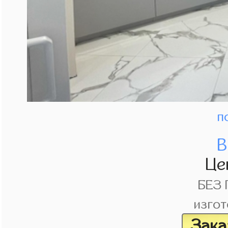
п
В
Це
БЕЗ
изгот
Зака