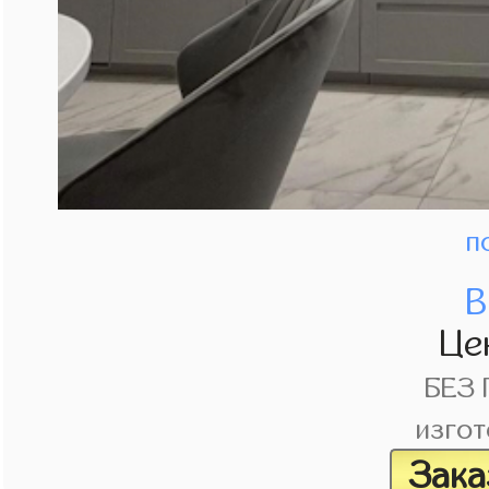
п
В
Це
БЕЗ
изгот
Зака