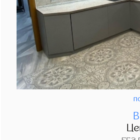
п
В
Це