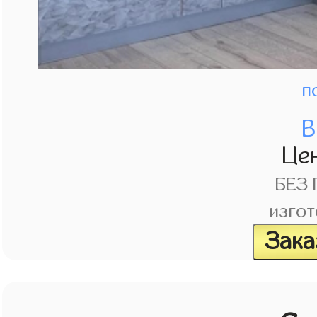
п
В
Це
БЕЗ
изгот
Зака