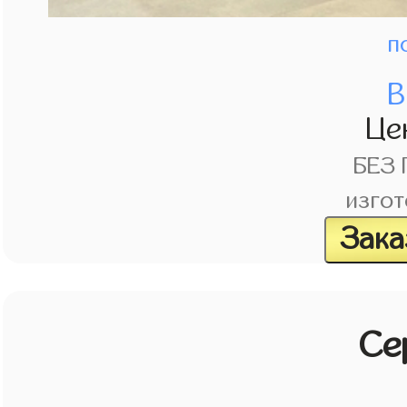
п
В
Це
БЕЗ
изгот
Зака
Се