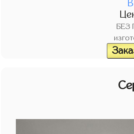
В
Це
БЕЗ
изгот
Зака
Се