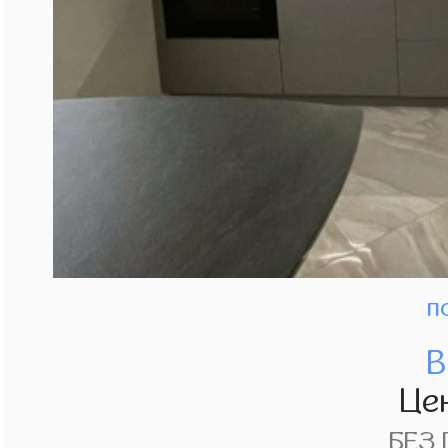
п
В
Це
БЕЗ