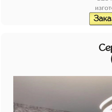
изгот
Зака
Се