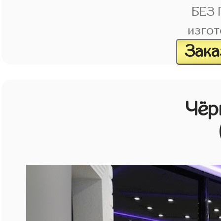
БЕЗ
изгот
Зака
Чёр