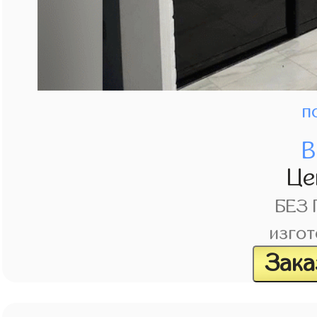
п
В
Це
БЕЗ
изгот
Зака