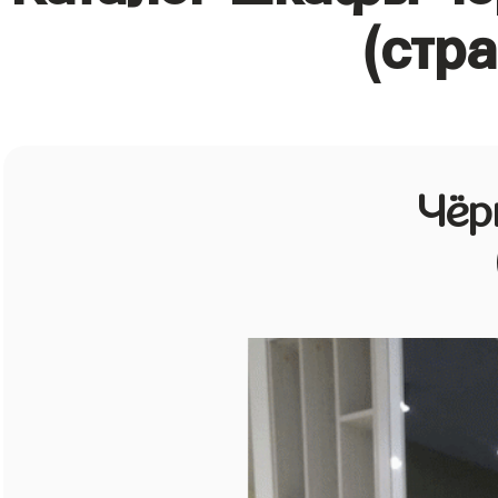
(стр
Чёр