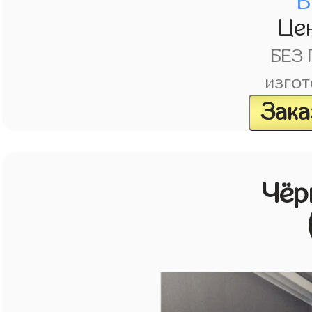
В
Це
БЕЗ
изгот
Зака
Чёр