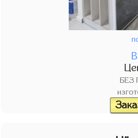
п
В
Це
БЕЗ
изгот
Зака