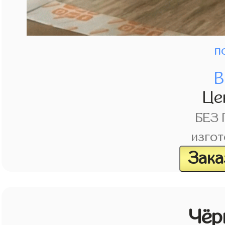
п
В
Це
БЕЗ
изгот
Зака
Чёр