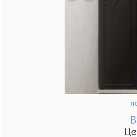
п
В
Це