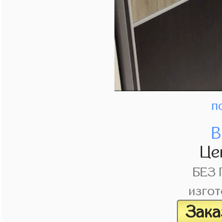
п
В
Це
БЕЗ
изгот
Зака