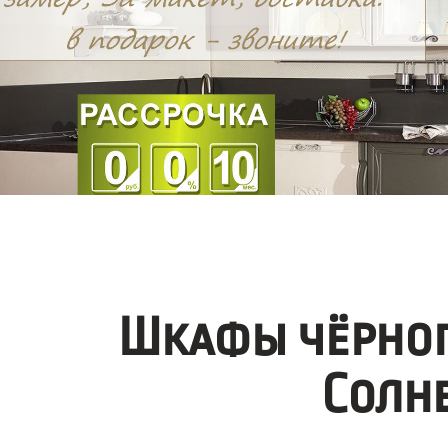
Шкафы чёрног
Солн