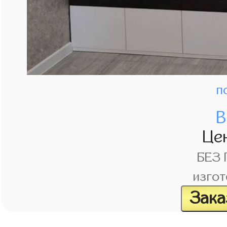
п
В
Це
БЕЗ
изгот
Зака