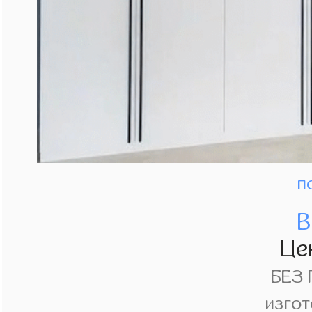
п
В
Це
БЕЗ
изгот