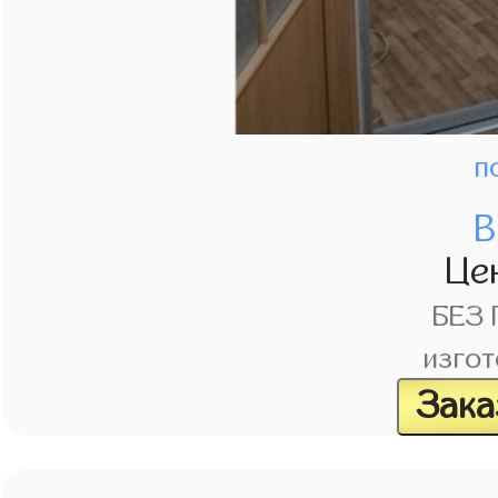
п
В
Це
БЕЗ
изгот
Зака