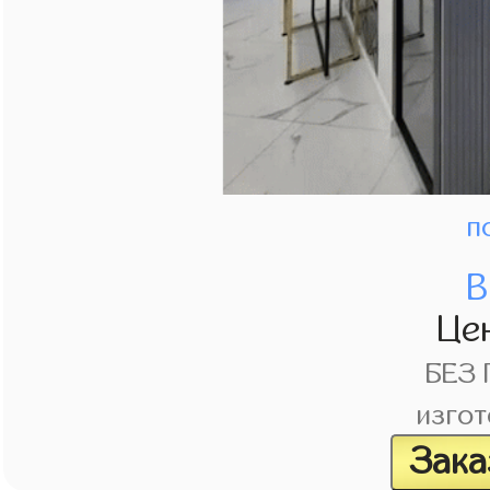
п
В
Це
БЕЗ
изгот
Зака