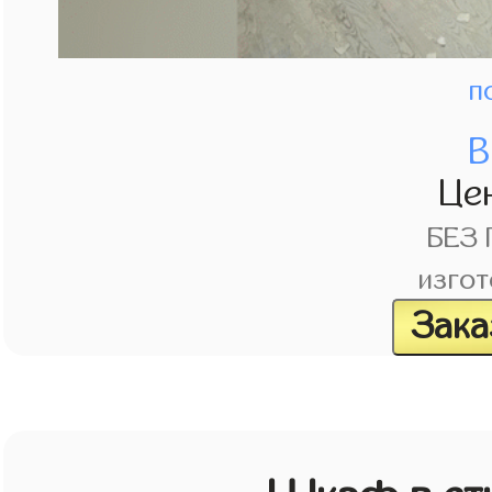
п
В
Це
БЕЗ
изгот
Зака