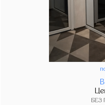
п
В
Це
БЕЗ